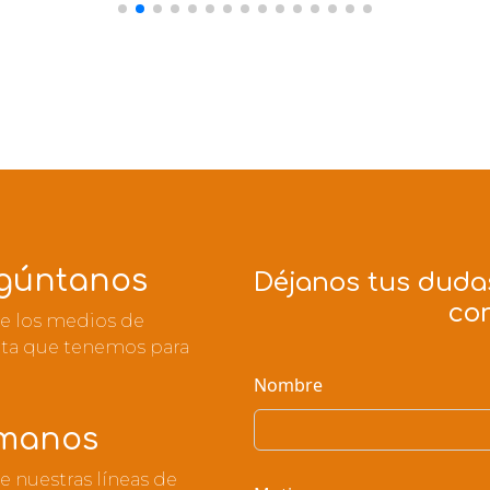
gúntanos
Déjanos tus duda
co
e los medios de
lta que tenemos para
Nombre
manos
 nuestras líneas de