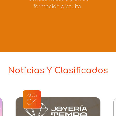
formación gratuita.
Noticias Y Clasificados
AUG
04