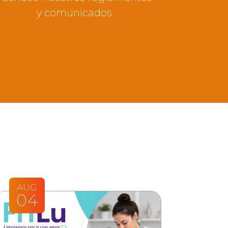
y comunicados.
AUG
04