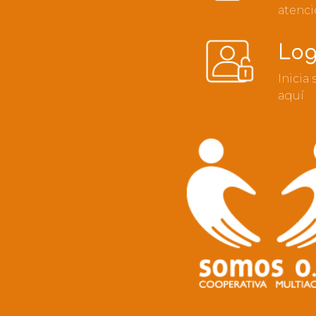
atenci
Log
Inicia
aquí