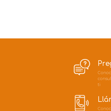
Pre
Conoc
consu
ti
Llá
Conoce