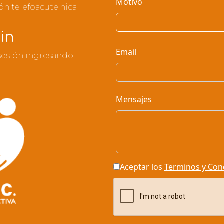
Motivo
ón telefoacute;nica
in
Email
 sesión ingresando
Mensajes
Aceptar los
Terminos y Con