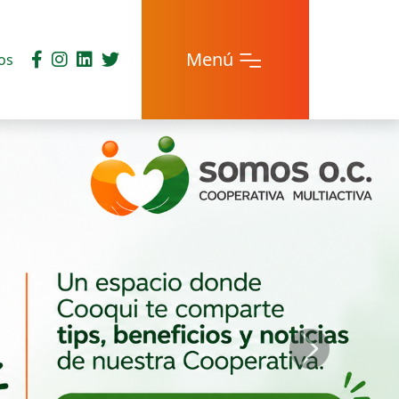
Menú
os
Next